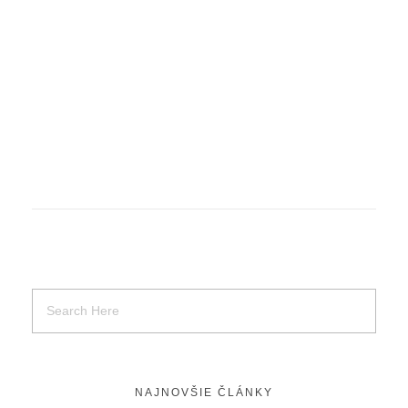
Design House
What your home needs
NAJNOVŠIE ČLÁNKY