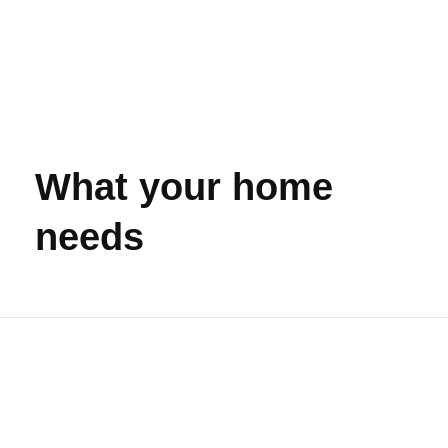
DRONO
Ste pripravení na vzlet?
Domovská stránka
»
What your home needs
What your home
needs